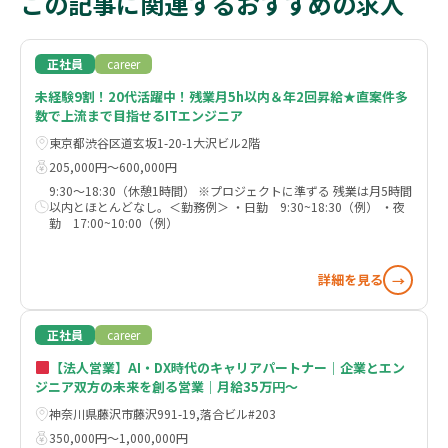
この記事に関連するおすすめの求人
正社員
career
未経験9割！20代活躍中！残業月5h以内＆年2回昇給★直案件多
数で上流まで目指せるITエンジニア
東京都渋谷区道玄坂1-20-1大沢ビル2階
205,000円〜600,000円
9:30～18:30（休憩1時間） ※プロジェクトに準ずる 残業は月5時間
以内とほとんどなし。＜勤務例＞ ・日勤 9:30~18:30（例） ・夜
勤 17:00~10:00（例）
詳細を見る
→
正社員
career
【法人営業】AI・DX時代のキャリアパートナー｜企業とエン
ジニア双方の未来を創る営業｜月給35万円～
神奈川県藤沢市藤沢991-19,落合ビル#203
350,000円〜1,000,000円