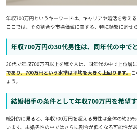
年収700万円というキーワードは、キャリアや婚活を考え
ここでは、その割合や市場価値に関する、特に頻繁に寄せ
年収700万円の30代男性は、同年代の中
30代で年収700万円以上を稼ぐ人は、同年代の中で上位層
であり、700万円という水準は平均を大きく上回ります。
こ
ょう。
結婚相手の条件として年収700万円を希望
統計的に見ると、年収700万円を超える男性は全体の約25%
います。未婚男性の中ではさらに割合が低くなる可能性が