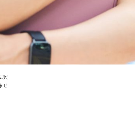
に興
ませ