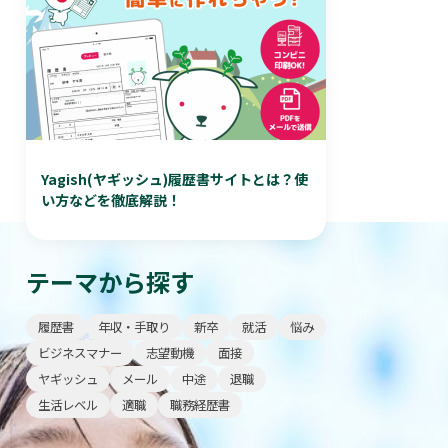
Yagish(ヤギッシュ)履歴書サイトとは？使
い方などを徹底解説！
テーマから探す
履歴書
年収・手取り
新卒
就活
悩み
ビジネスマナー
志望動機
面接
ヤギッシュ
メール
中途
退職
生活レベル
適職
職務経歴書