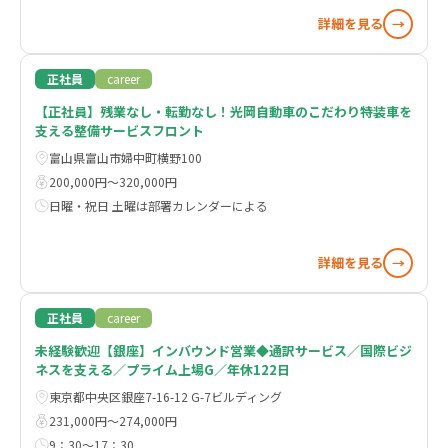
詳細を見る
→
正社員
career
【正社員】残業なし・転勤なし！光岡自動車のこだわり特装車を
支える整備サービスフロント
富山県富山市婦中町横野100
200,000円〜320,000円
日曜・祝日 土曜は部署カレンダーによる
詳細を見る
→
正社員
career
未経験歓迎【銀座】インバウンド営業◆通訳サービス／国際ビジ
ネスを支える／プライム上場G／年休122日
東京都中央区銀座7-16-12 G-7ビルディング
231,000円〜274,000円
9：30～17：30