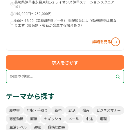
長崎県諫早市永昌東町1-2 ライオンズ諫早ステーションスクエア
101
190,000円〜250,000円
9:00～18:00（実働8時間／一例） ※配属先により勤務時間は異な
ります（交替制・夜勤が発生する場合あり）
詳細を見る
→
求人をさがす
テーマから探す
履歴書
年収・手取り
新卒
就活
悩み
ビジネスマナー
志望動機
面接
ヤギッシュ
メール
中途
退職
生活レベル
適職
職務経歴書