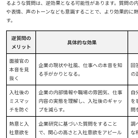
るような質問は、逆効果となる可能性があります。質問の
や表情、声のトーンなども意識することで、より効果的に
す。
逆質問の
具体的な効果
メリット
面接官の
企業の現状や社風、仕事への本音を知
回
本音を見
る手がかりとなる。
の
抜く
入社後の
企業の内部情報や職場の雰囲気、仕事
自
ミスマッ
内容の実態を理解し、入社後のギャッ
を
チを防ぐ
プを減らす。
問
熱意と入
企業研究に基づいた質問をすること
調
社意欲を
で、関心の高さと入社意欲をアピール
な