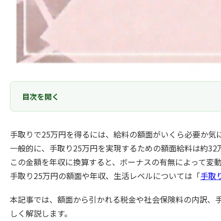
目次を開く
手取りで25万円を得るには、給料の額面がいくら必要か気
一般的に、手取り25万円を実現するための額面給料は約32
この金額を年収に換算すると、ボーナスの有無によって変動し
手取り25万円の額面や年収、生活レベルについては「
手取
本記事では、額面から引かれる税金や社会保険料の内訳、手
しく解説します。