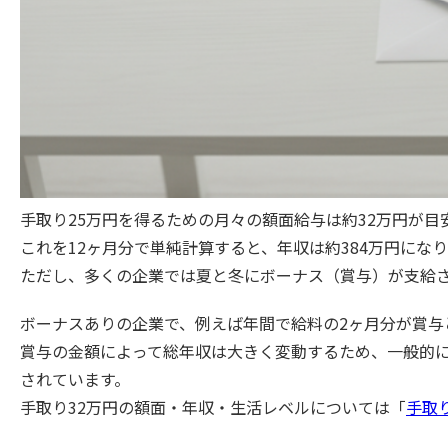
手取り25万円を得るための月々の額面給与は約32万円が目
これを12ヶ月分で単純計算すると、年収は約384万円にな
ただし、多くの企業では夏と冬にボーナス（賞与）が支給
ボーナスありの企業で、例えば年間で給料の2ヶ月分が賞与と
賞与の金額によって総年収は大きく変動するため、一般的に
されています。
手取り32万円の額面・年収・生活レベルについては「
手取