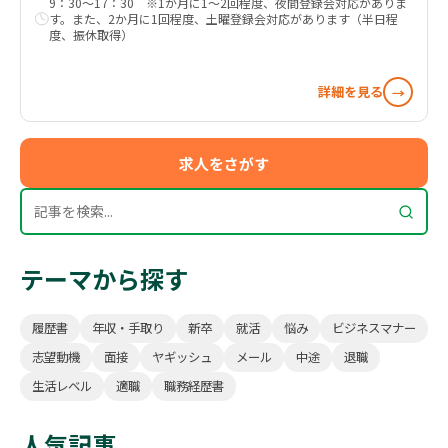
9：30～17：30 ※1か月に1～2回程度、夜間登録会対応がありま
す。また、2か月に1回程度、土曜登録会対応があります（半日程
度、振休取得）
詳細を見る
→
求人をさがす
テーマから探す
履歴書
年収・手取り
新卒
就活
悩み
ビジネスマナー
志望動機
面接
ヤギッシュ
メール
中途
退職
生活レベル
適職
職務経歴書
人気記事