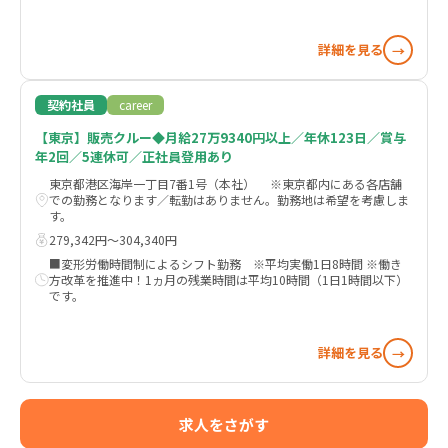
詳細を見る
→
契約社員
career
【東京】販売クルー◆月給27万9340円以上／年休123日／賞与
年2回／5連休可／正社員登用あり
東京都港区海岸一丁目7番1号（本社） ※東京都内にある各店舗
での勤務となります／転勤はありません。勤務地は希望を考慮しま
す。
279,342円〜304,340円
■変形労働時間制によるシフト勤務 ※平均実働1日8時間 ※働き
方改革を推進中！1ヵ月の残業時間は平均10時間（1日1時間以下）
です。
詳細を見る
→
求人をさがす