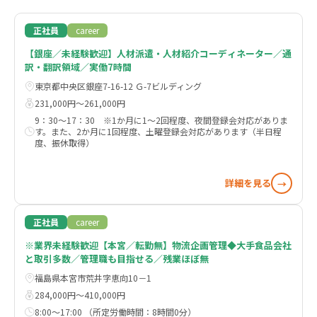
正社員
career
【銀座／未経験歓迎】人材派遣・人材紹介コーディネーター／通
訳・翻訳領域／実働7時間
東京都中央区銀座7-16-12 Ｇ-7ビルディング
231,000円〜261,000円
9：30～17：30 ※1か月に1～2回程度、夜間登録会対応がありま
す。また、2か月に1回程度、土曜登録会対応があります（半日程
度、振休取得）
詳細を見る
→
正社員
career
※業界未経験歓迎【本宮／転勤無】物流企画管理◆大手食品会社
と取引多数／管理職も目指せる／残業ほぼ無
福島県本宮市荒井字恵向10－1
284,000円〜410,000円
8:00～17:00 （所定労働時間：8時間0分）