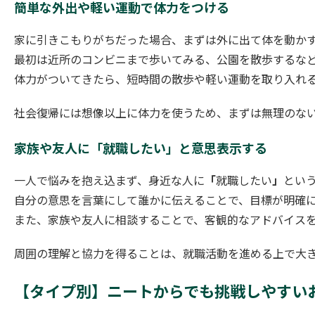
簡単な外出や軽い運動で体力をつける
家に引きこもりがちだった場合、まずは外に出て体を動か
最初は近所のコンビニまで歩いてみる、公園を散歩するな
体力がついてきたら、短時間の散歩や軽い運動を取り入れ
社会復帰には想像以上に体力を使うため、まずは無理のな
家族や友人に「就職したい」と意思表示する
一人で悩みを抱え込まず、身近な人に
「
就職したい
」
とい
自分の意思を言葉にして誰かに伝えることで、目標が明確
また、家族や友人に相談することで、客観的なアドバイス
周囲の理解と協力を得ることは、就職活動を進める上で大
【タイプ別】ニートからでも挑戦しやすいお