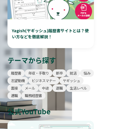
Yagish(ヤギッシュ)履歴書サイトとは？使
い方などを徹底解説！
テーマから探す
履歴書
年収・手取り
新卒
就活
悩み
志望動機
ビジネスマナー
ヤギッシュ
面接
メール
中途
退職
生活レベル
適職
職務経歴書
公式YouTube