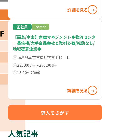
詳細を見る
→
正社員
career
【福島/本宮】倉庫マネジメント◆物流センタ
ー長候補/大手食品会社と取引多数/転勤なし/
地域密着企業◆
福島県本宮市荒井字恵向10－1
220,000円〜250,000円
15:00～23:00
詳細を見る
→
求人をさがす
人気記事