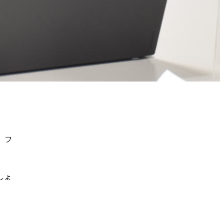
、フ
しょ