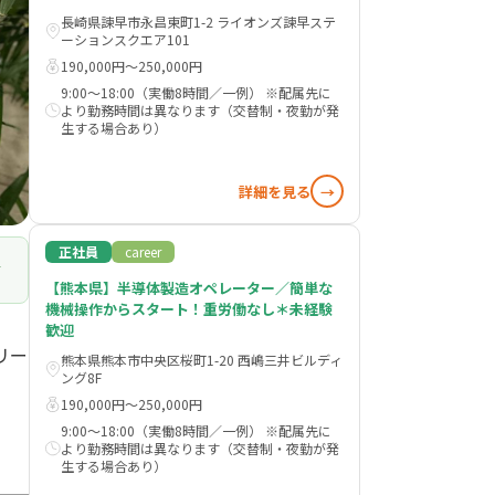
長崎県諫早市永昌東町1-2 ライオンズ諫早ステ
ーションスクエア101
190,000円〜250,000円
9:00～18:00（実働8時間／一例） ※配属先に
より勤務時間は異なります（交替制・夜勤が発
生する場合あり）
詳細を見る
→
正社員
career
【熊本県】半導体製造オペレーター／簡単な
機械操作からスタート！重労働なし＊未経験
歓迎
リー
熊本県熊本市中央区桜町1-20 西嶋三井ビルディ
ング8F
190,000円〜250,000円
9:00～18:00（実働8時間／一例） ※配属先に
より勤務時間は異なります（交替制・夜勤が発
生する場合あり）