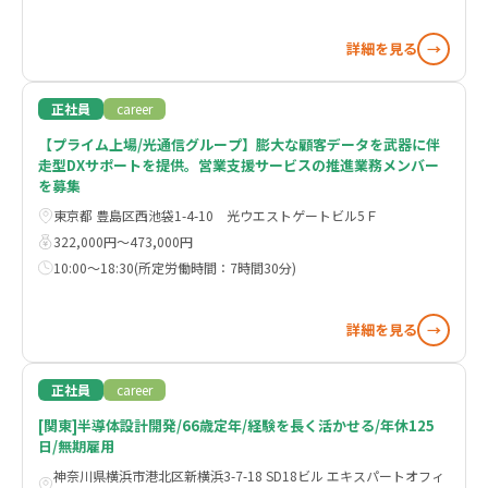
詳細を見る
→
正社員
career
【プライム上場/光通信グループ】膨大な顧客データを武器に伴
走型DXサポートを提供。営業支援サービスの推進業務メンバー
を募集
東京都 豊島区西池袋1-4-10 光ウエストゲートビル5Ｆ
322,000円〜473,000円
10:00～18:30(所定労働時間：7時間30分)
詳細を見る
→
正社員
career
[関東]半導体設計開発/66歳定年/経験を長く活かせる/年休125
日/無期雇用
神奈川県横浜市港北区新横浜3-7-18 SD18ビル エキスパートオフィ