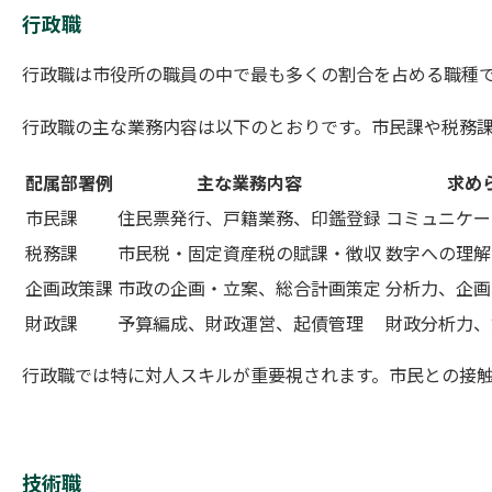
行政職
行政職は市役所の職員の中で最も多くの割合を占める職種
行政職の主な業務内容は以下のとおりです。市民課や税務
配属部署例
主な業務内容
求め
市民課
住民票発行、戸籍業務、印鑑登録
コミュニケー
税務課
市民税・固定資産税の賦課・徴収
数字への理解
企画政策課
市政の企画・立案、総合計画策定
分析力、企画
財政課
予算編成、財政運営、起債管理
財政分析力、
行政職では特に対人スキルが重要視されます。市民との接
技術職