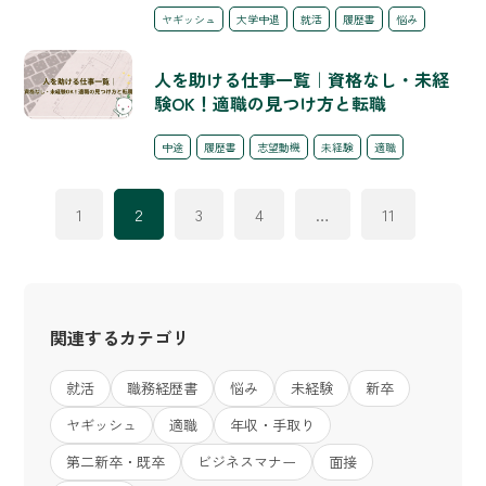
ヤギッシュ
大学中退
就活
履歴書
悩み
人を助ける仕事一覧｜資格なし・未経
験OK！適職の見つけ方と転職
中途
履歴書
志望動機
未経験
適職
1
2
3
4
…
11
関連するカテゴリ
就活
職務経歴書
悩み
未経験
新卒
ヤギッシュ
適職
年収・手取り
第二新卒・既卒
ビジネスマナー
面接