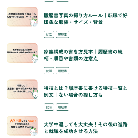
履歴書写真の撮り方ルール｜転職で好
印象な服装・サイズ・背景
就活
履歴書
家族構成の書き方見本｜履歴書の続
柄・順番や書類の注意点
就活
履歴書
特技とは？履歴書に書ける特技一覧と
例文｜ない場合の探し方も
就活
履歴書
大学中退しても大丈夫！その後の進路
と就職を成功させる方法