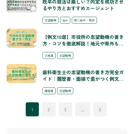
既卒の就活は厳しい？内定を成功させ
るやり方とおすすめエージェント
志望動機
悩み
第二新卒・既卒
【例文10選】市役所の志望動機の書き
方・コツを徹底解説！地元や県外も解
説
公務員
志望動機
歯科衛生士の志望動機の書き方完全ガ
イド｜履歴書・面接で差がつく例文と
作成ポイント
履歴書
志望動機
1
2
3
…
5