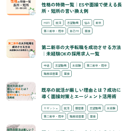
性格の特徴一覧｜ESや面接で使える長
所・短所の言い換え例
MBTI
就活
志望動機
悩み
新卒
第二新卒・既卒
自己PR
面接
第二新卒の大手転職を成功させる方法
｜未経験OKの採用求人一覧
中途
志望動機
未経験
第二新卒・既卒
職務経歴書
面接
既卒の就活が厳しい理由とは？成功に
導く面接対策とエージェント活用術
ヤギッシュ
就活
履歴書
志望動機
未経験
第二新卒・既卒
職務経歴書
面接