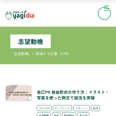
志望動機
「志望動機」に関連する記事（47件）
自己PR 自由形式の作り方｜イラスト・
写真を使った例文で就活を突破
コピペOK
テンプレート
ヤギッシュ
就活
志望動機
新卒
書類提出
自己PR