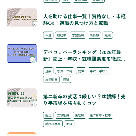
人を助ける仕事一覧｜資格なし・未経
験OK！適職の見つけ方と転職
中途
履歴書
志望動機
未経験
適職
デベロッパーランキング【2026年最
新】売上・年収・就職難易度を徹底比
較
企業
家賃・住宅
就活
年収・手取り
志望動機
適職
第二新卒の就活は厳しい？は誤解！売
り手市場を勝ち抜くコツ
就活
志望動機
未経験
第二新卒・既卒
職務経歴書
面接