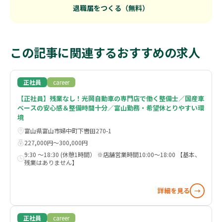
退職届をつくる（無料）
この記事に関連するおすすめの求人
正社員
career
【正社員】残業なし！光岡自動車の専門店で働く整備士／国産車
ベースの安心感＆整備時間十分／富山勤務・希望休とりやすい環
境
富山県富山市婦中町下轡田270-1
227,000円〜300,000円
9:30 ～18:30 (休憩1時間） ※店舗営業時間10:00～18:00 【基本、
残業はありません】
詳細を見る
→
正社員
career