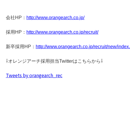
会社HP：
http://www.orangearch.co.jp/
採用HP：
http://www.orangearch.co.jp/recruit/
新卒採用HP：
http://www.orangearch.co.jp/recruit/new/index
⇩オレンジアーチ採用担当Twitterはこちらから⇩
Tweets by orangearch_rec