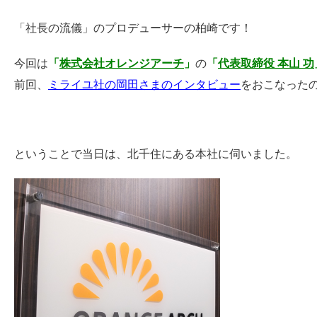
「社長の流儀」のプロデューサーの柏崎です！
今回
は
「
株式会社オレンジアーチ
」
の
「
代表取締役 本山 功
前回、
ミライユ社の岡田さまのインタビュー
をおこなった
ということで当日は、北千住にある本社に伺いました。